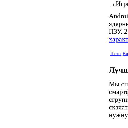
→
Игр
Androi
ядерны
ПЗУ. 2
харак
Тесты
Ви
Лучш
Мы сп
смарт
сгрупи
скачат
нужну