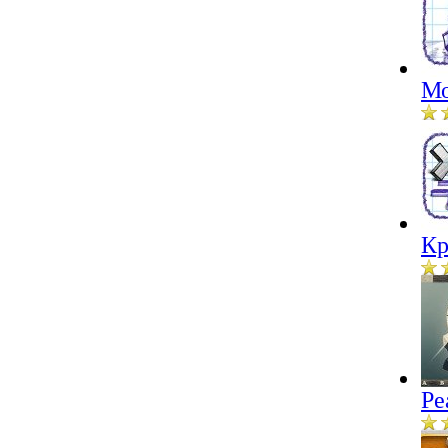
Мо
Кр
Ре