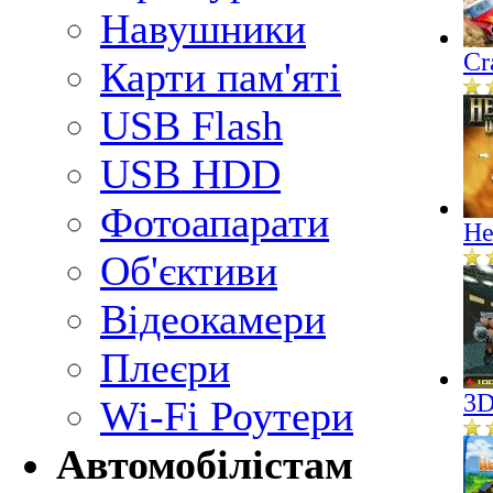
Навушники
Cr
Карти пам'яті
USB Flash
USB HDD
Фотоапарати
He
Об'єктиви
Відеокамери
Плеєри
3D
Wi-Fi Роутери
Автомобілістам