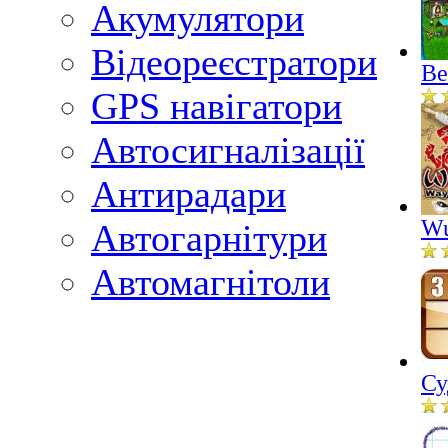
Акумулятори
Відеореєстратори
Ве
GPS навігатори
Автосигналізації
Антирадари
Wu
Автогарнітури
Автомагнітоли
Су