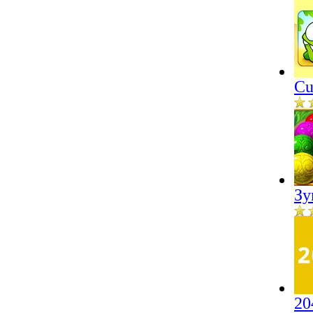
Cu
Зу
20