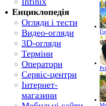
Infinix
Енциклопедія
Огляди і тести
Видео-огляди
Го
3D-огляди
Терміни
Оператори
Pr
Сервіс-центри
Інтернет-
магазини
Мобильні сайти
Mr