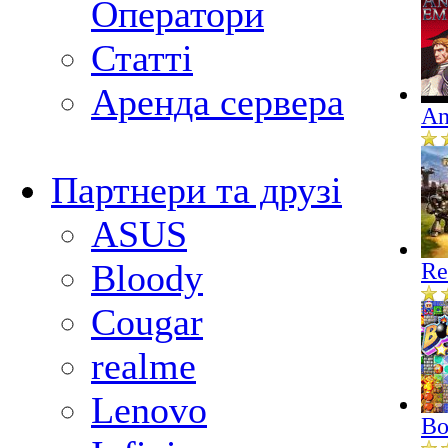
Оператори
Статті
Аренда сервера
An
Партнери та друзі
ASUS
Bloody
Re
Cougar
realme
Lenovo
Bo