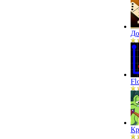
До
Fl
Кр