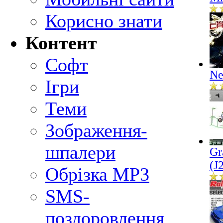
Корисно знати
Контент
Софт
Ne
Ігри
Теми
Зображення-
шпалери
Gr
(J
Обрізка MP3
SMS-
поздоровлення