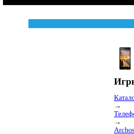
Игры
Катал
→
Телеф
→
Archo